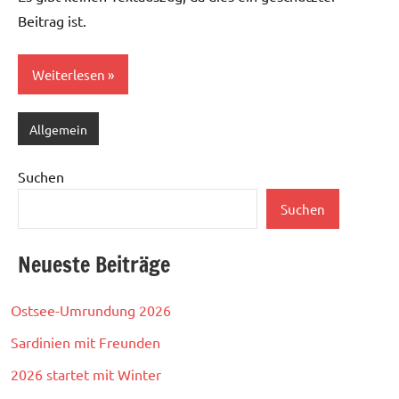
Kommentare
Beitrag ist.
zu
sehen,
musst
Weiterlesen
du
dein
Allgemein
Passwort
eingeben.
Suchen
Suchen
Neueste Beiträge
Ostsee-Umrundung 2026
Sardinien mit Freunden
2026 startet mit Winter