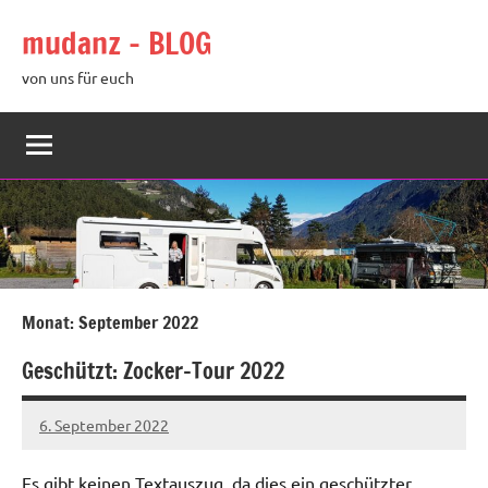
Zum
mudanz – BLOG
Inhalt
springen
von uns für euch
Monat:
September 2022
Geschützt: Zocker-Tour 2022
6. September 2022
MUD
Um
die
Es gibt keinen Textauszug, da dies ein geschützter